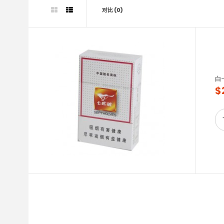
对比 (0)
白
$