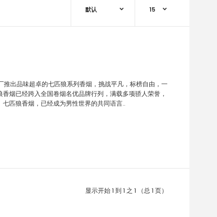
烟厂推出品味超卓的七匹狼系列香烟，挑战平凡，标榜自由，一
狼香烟已经跨入全国卷烟名优品牌行列，满载多项骄人荣誉，
七匹狼香烟，已经成为男性世界的共同语言..
显示开始 1 到 1 之 1 （总 1 页）