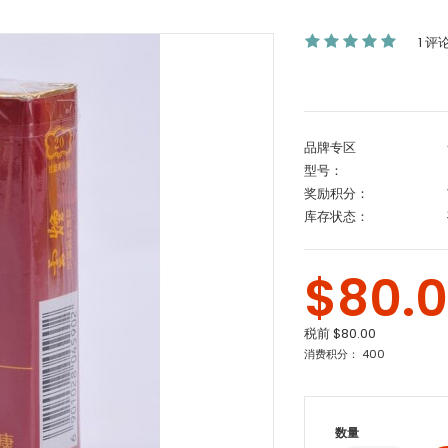
1 评
品牌专区
型号：
奖励积分：
库存状态：
$80.
税前
$80.00
消费积分： 400
数量