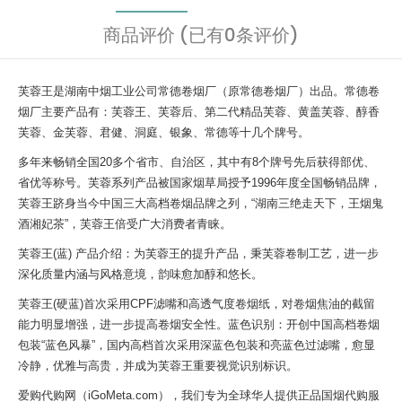
商品评价 (已有0条评价)
芙蓉王是湖南中烟工业公司常德卷烟厂（原常德卷烟厂）出品。常德卷
烟厂主要产品有：芙蓉王、芙蓉后、第二代精品芙蓉、黄盖芙蓉、醇香
芙蓉、金芙蓉、君健、洞庭、银象、常德等十几个牌号。
多年来畅销全国20多个省市、自治区，其中有8个牌号先后获得部优、
省优等称号。芙蓉系列产品被国家烟草局授予1996年度全国畅销品牌，
芙蓉王跻身当今中国三大高档卷烟品牌之列，“湖南三绝走天下，王烟鬼
酒湘妃茶”，芙蓉王倍受广大消费者青睐。
芙蓉王(蓝) 产品介绍：为芙蓉王的提升产品，秉芙蓉卷制工艺，进一步
深化质量内涵与风格意境，韵味愈加醇和悠长。
芙蓉王(硬蓝)首次采用CPF滤嘴和高透气度卷烟纸，对卷烟焦油的截留
能力明显增强，进一步提高卷烟安全性。蓝色识别：开创中国高档卷烟
包装“蓝色风暴”，国内高档首次采用深蓝色包装和亮蓝色过滤嘴，愈显
冷静，优雅与高贵，并成为芙蓉王重要视觉识别标识。
爱购代购网（iGoMeta.com），我们专为全球华人提供正品国烟代购服