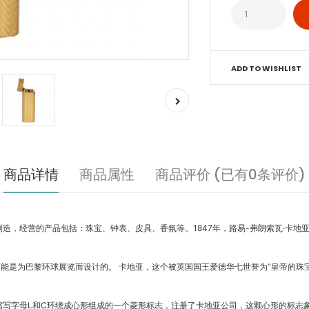
ADD TO WISHLIST
商品详情
商品属性
商品评价 (已有0条评价)
的产品包括：珠宝、钟表、皮具、香氛等。1847年，路易-弗朗索瓦·卡地亚（Louis-Franç
的第一个打火机，可能是为巴黎环球展览而设计的。 卡地亚，这个被英国国王爱德华七世誉为“皇
er）以自己名字的缩写字母L和C环绕成心形组成的一个菱形标志，注册了卡地亚公司，这颗心