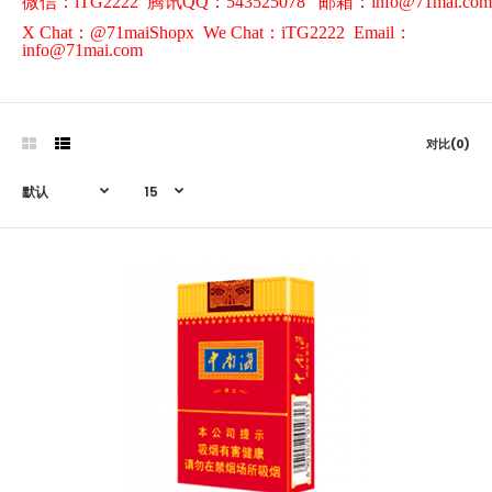
微信：iTG2222
腾讯QQ：543525078
邮箱：info@71mai.com
X Chat：@71maiShopx
We Chat
：
iTG2222
Email：
info@71mai.com
对比(0)