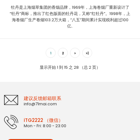
牡丹是上海烟草集团的香烟品牌，1969年，上海卷烟厂重新设计了
“牡丹”商标，推出了红色版面的牡丹花，又称“红牡丹”。1998年，上
海卷烟厂生产卷烟103.2万大箱，“八五”期间累计实现税利超过100
亿..
1
2
>
>|
显示开始 1 到 15 之 28 （总 2 页）
建议反馈邮箱联系
info@71mai.com
iTG2222 （微信）
Mon - Fri: 8:00 - 23:00