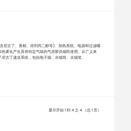
(含尼古丁、香精、溶剂丙二醇等)、加热系统、电源和过滤嘴
加热雾化产生具有特定气味的气溶胶供烟民使用。从广义来
尼古丁递送系统，包括电子烟、水烟筒、水烟笔..
显示开始 1 到 4 之 4 （总 1 页）