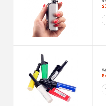
斯
$
易
$